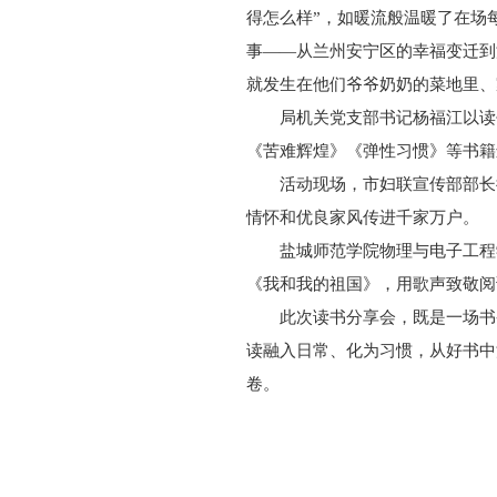
得怎么样”，如暖流般温暖了在场
事——从兰州安宁区的幸福变迁到
就发生在他们爷爷奶奶的菜地里、
局机关党支部书记杨福江以读
《苦难辉煌》《弹性习惯》等书籍
活动现场，市妇联宣传部部长
情怀和优良家风传进千家万户。
盐城师范学院物理与电子工程
《我和我的祖国》，用歌声致敬阅
此次读书分享会，既是一场书
读融入日常、化为习惯，从好书中
卷。