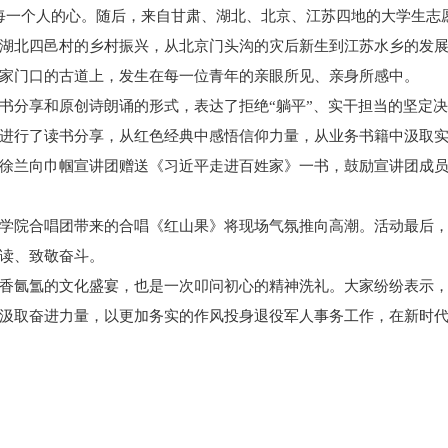
每一个人的心。随后，来自甘肃、湖北、北京、江苏四地的大学生志愿
湖北四邑村的乡村振兴，从北京门头沟的灾后新生到江苏水乡的发展
家门口的古道上，发生在每一位青年的亲眼所见、亲身所感中。
书分享和原创诗朗诵的形式，表达了拒绝“躺平”、实干担当的坚定
进行了读书分享，从红色经典中感悟信仰力量，从业务书籍中汲取
徐兰向巾帼宣讲团赠送《习近平走进百姓家》一书，鼓励宣讲团成
学院合唱团带来的合唱《红山果》将现场气氛推向高潮。活动最后
读、致敬奋斗。
香氤氲的文化盛宴，也是一次叩问初心的精神洗礼。大家纷纷表示
汲取奋进力量，以更加务实的作风投身退役军人事务工作，在新时代