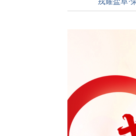
戎耀盐阜·