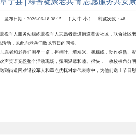
阜宁县│粽香凝聚老兵情 志愿服务共安
发布日期：2026-06-18 08:15
[
大
中
小
]
浏览次数：
48
退役军人服务站组织退役军人志愿者走进街道黄舍社区，联合社区老
愿活动，以此向老兵们致以节日的问候。
志愿者和老兵们围坐一桌，捋粽叶、填糯米、捆粽线，动作娴熟、
欢声笑语充盈整个活动现场，氛围温馨和睦。很快，一枚枚棱角分
送到街道困难退役军人和重点优抚对象代表家中，为他们送上节日